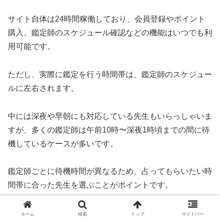
サイト自体は24時間稼働しており、会員登録やポイント
購入、鑑定師のスケジュール確認などの機能はいつでも利
用可能です。
ただし、実際に鑑定を行う時間帯は、鑑定師のスケジュー
ルに左右されます。
中には深夜や早朝にも対応している先生もいらっしゃいま
すが、多くの鑑定師は午前10時〜深夜1時頃までの間に待
機しているケースが多いです。
鑑定師ごとに待機時間が異なるため、占ってもらいたい時
間帯に合った先生を選ぶことがポイントです。
急な悩みにも対応しやすく、空いていればすぐに繋がるの
ホーム
検索
トップ
サイドバー