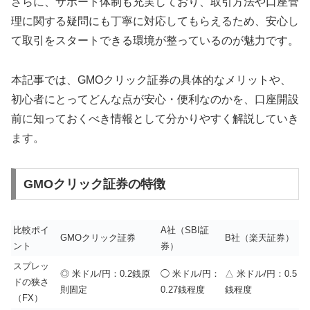
さらに、サポート体制も充実しており、取引方法や口座管
理に関する疑問にも丁寧に対応してもらえるため、安心し
て取引をスタートできる環境が整っているのが魅力です。
本記事では、GMOクリック証券の具体的なメリットや、
初心者にとってどんな点が安心・便利なのかを、口座開設
前に知っておくべき情報として分かりやすく解説していき
ます。
GMOクリック証券の特徴
比較ポイ
A社（SBI証
GMOクリック証券
B社（楽天証券）
ント
券）
スプレッ
◎ 米ドル/円：0.2銭原
◯ 米ドル/円：
△ 米ドル/円：0.5
ドの狭さ
則固定
0.27銭程度
銭程度
（FX）