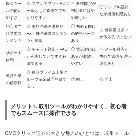
取引ツー
◎ スマホアプリ・PCツ
△ 多機能だが
◯ シンプル設計
ルの使い
ールともに直感的で分
初心者にはや
だが機能制限あり
やすさ
かりやすい
や難しい
初心者向
◎ 無料の動画講座や
◯ 初心者向け
△ 情報量は多い
け学習コ
FX・株の基礎コンテン
の解説ページ
が体系的ではない
ンテンツ
ツが豊富
あり
◎ チャット対応・FAQ
◯ 電話対応は
△ メール対応が
サポート
が充実していてすぐ解
あるが混雑し
中心で返信が遅い
体制
決できる
やすい
場合あり
◎ 東証プライム上場グ
運営企業
ループ＆金融庁登録で
◎ 同上
◎ 同上
の信頼性
安心
メリット1. 取引ツールがわかりやすく、初心者
でもスムーズに操作できる
GMOクリック証券の大きな魅力のひとつは、取引ツール