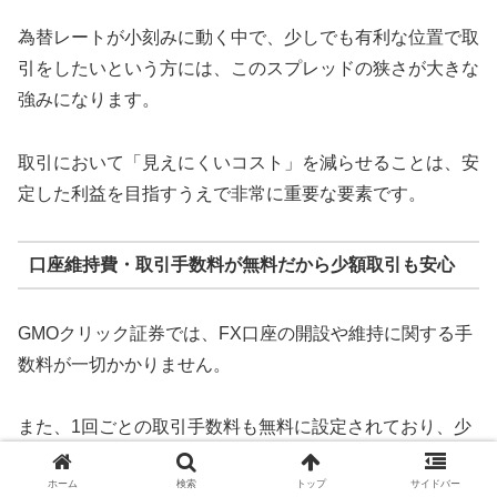
為替レートが小刻みに動く中で、少しでも有利な位置で取
引をしたいという方には、このスプレッドの狭さが大きな
強みになります。
取引において「見えにくいコスト」を減らせることは、安
定した利益を目指すうえで非常に重要な要素です。
口座維持費・取引手数料が無料だから少額取引も安心
GMOクリック証券では、FX口座の開設や維持に関する手
数料が一切かかりません。
また、1回ごとの取引手数料も無料に設定されており、少
額での売買を頻繁に行う方にとっては、安心して使える料
ホーム
検索
トップ
サイドバー
金体系となっています。